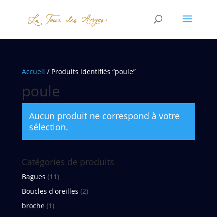
Accueil
/ Produits identifiés “poule”
poule
Aucun produit ne correspond à votre
sélection.
Catégories de produits
Bagues
(11)
Boucles d'oreilles
(2)
broche
(1)